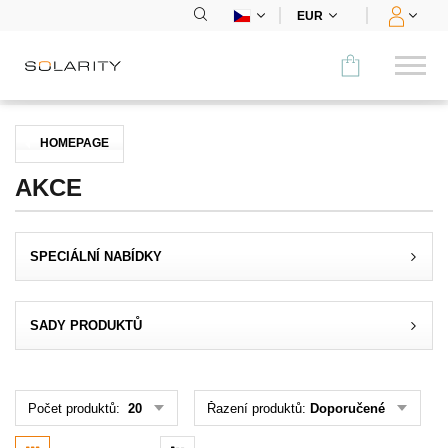
EUR
Porovnat
HOMEPAGE
KATEGORIE
AKCE
Panely
SPECIÁLNÍ NABÍDKY
Střídače
Bateriová úložiště
SADY PRODUKTŮ
Nabíjecí stanice
Montážní systémy
Počet produktů:
20
Řazení produktů:
Doporučené
Příslušenství