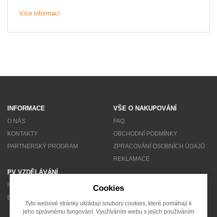
Více informací
INFORMACE
VŠE O NAKUPOVÁNÍ
O NÁS
FAQ
KONTAKTY
OBCHODNÍ PODMÍNKY
PARTNERSKÝ PROGRAM
ZPRACOVÁNÍ OSOBNÍCH ÚDAJŮ
REKLAMACE
PV VZDĚLÁVÁNÍ
NEWSLETTER
Cookies
BLOG
Tyto webové stránky ukládají soubory cookies, které pomáhají k
jeho správnému fungování. Využíváním webu s jejich používáním