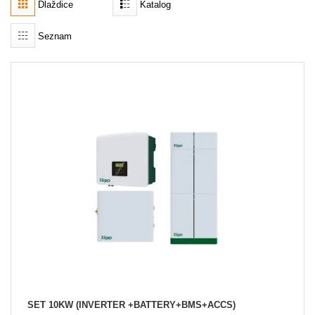
Dlaždice
Katalog
Akce
Seznam
MENU
KONTAKTY
UŽIVATELSKÉ MENU
Menu
Přihlášení
Registrace
Zapomenuté heslo
SET 10KW (INVERTER +BATTERY+BMS+ACCS)