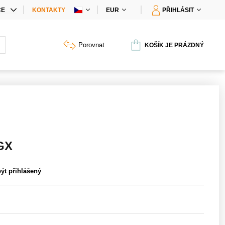
CE
KONTAKTY
EUR
PŘIHLÁSIT
IÁLNÍ NABÍDKY
Porovnat
KOŠÍK JE PRÁZDNÝ
Y PRODUKTŮ
GX
být přihlášený