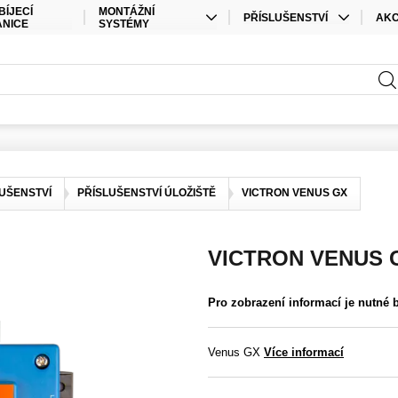
BÍJECÍ
MONTÁŽNÍ
PŘÍSLUŠENSTVÍ
AK
ANICE
SYSTÉMY
KABELY
SPEC
STŘEŠNÍ MONTÁŽ
PŘÍSLUŠENSTVÍ ÚLOŽIŠTĚ
SAD
POZEMNÍ MONTÁŽ
PŘÍSLUŠENSTVÍ STŘÍDAČE
ELEKTRO MATERIÁL
KONEKTORY
UŠENSTVÍ
PŘÍSLUŠENSTVÍ ÚLOŽIŠTĚ
VICTRON VENUS GX
OSTATNÍ
VICTRON VENUS 
Pro zobrazení informací je nutné 
Venus GX
Více informací