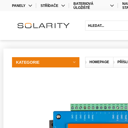
BATERIOVÁ
NA
PANELY
STŘÍDAČE
ÚLOŽIŠTĚ
ST
MONO
STŘÍDAČE
LITHIOVÉ BATERIE
BIFACIAL
OPTIMIZÉRY
OLOVĚNÉ BATERIE
HYBRIDNÍ STŘÍDAČE
BATERIOVÉ STŘÍDAČE
PRODLOUŽENÍ ZÁRUKY
KATEGORIE
HOMEPAGE
PŘÍSL