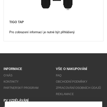
TIGO TAP
Pro zobrazení informací je nutné být přihlášený
INFORMACE
VŠE O NAKUPOVÁNÍ
O NÁS
FAQ
KONTAKTY
OBCHODNÍ PODMÍNKY
PARTNERSKÝ PROGRAM
ZPRACOVÁNÍ OSOBNÍCH ÚDAJŮ
REKLAMACE
PV VZDĚLÁVÁNÍ
NEWSLETTER