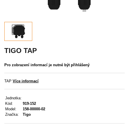
Akce
MENU
KONTAKTY
UŽIVATELSKÉ MENU
TIGO TAP
Menu
Pro zobrazení informací je nutné být přihlášený
Přihlášení
TAP
Více informací
Registrace
Jednotka:
Zapomenuté heslo
Kód:
919-152
Model:
158-00000-02
Značka:
Tigo