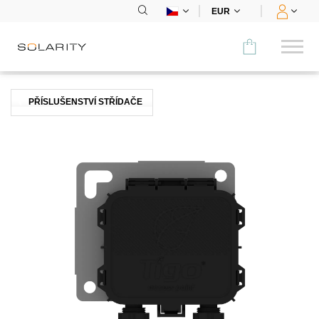
EUR
Porovnat
PŘÍSLUŠENSTVÍ STŘÍDAČE
KATEGORIE
Panely
Střídače
Bateriová úložiště
Nabíjecí stanice
Montážní systémy
Příslušenství