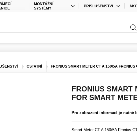
BÍJECÍ
MONTÁŽNÍ
PŘÍSLUŠENSTVÍ
AK
ANICE
SYSTÉMY
KABELY
SPEC
STŘEŠNÍ MONTÁŽ
PŘÍSLUŠENSTVÍ ÚLOŽIŠTĚ
SAD
POZEMNÍ MONTÁŽ
PŘÍSLUŠENSTVÍ STŘÍDAČE
ELEKTRO MATERIÁL
KONEKTORY
UŠENSTVÍ
OSTATNÍ
FRONIUS SMART METER CT A 150/5A FRONIUS
OSTATNÍ
FRONIUS SMART M
FOR SMART MET
Pro zobrazení informací je nutné 
Smart Meter CT A 150/5A Fronius C