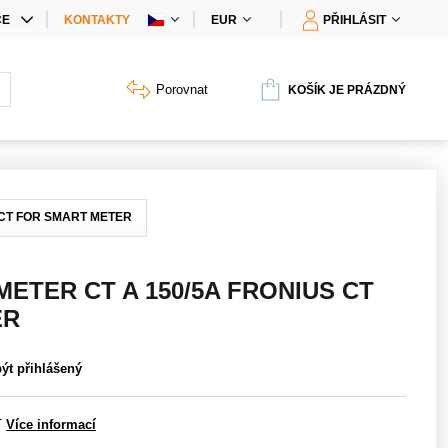
CE
KONTAKTY
EUR
PŘIHLÁSIT
IÁLNÍ NABÍDKY
Porovnat
KOŠÍK JE PRÁZDNÝ
Y PRODUKTŮ
 CT FOR SMART METER
ETER CT A 150/5A FRONIUS CT
ER
být přihlášený
T
Více informací