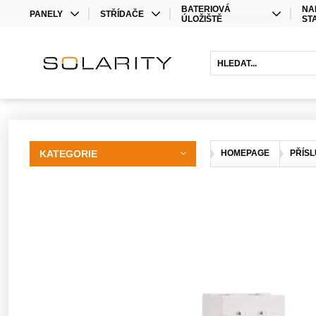
BATERIOVÁ
NA
PANELY
STŘÍDAČE
ÚLOŽIŠTĚ
ST
MONO
STŘÍDAČE
LITHIOVÉ BATERIE
BIFACIAL
OPTIMIZÉRY
OLOVĚNÉ BATERIE
HYBRIDNÍ STŘÍDAČE
BATERIOVÉ STŘÍDAČE
PRODLOUŽENÍ ZÁRUKY
KATEGORIE
HOMEPAGE
PŘÍSL