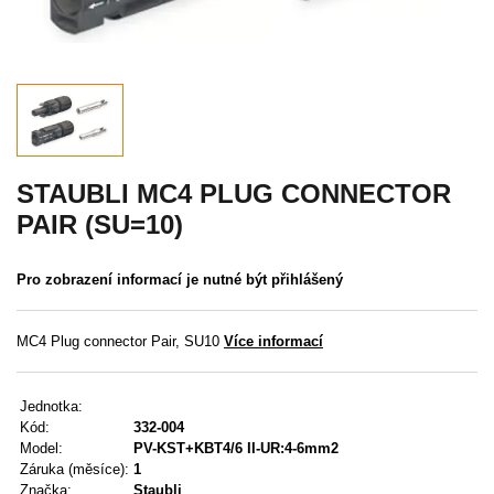
Akce
MENU
KONTAKTY
UŽIVATELSKÉ MENU
STAUBLI MC4 PLUG CONNECTOR
PAIR (SU=10)
Menu
Pro zobrazení informací je nutné být přihlášený
Přihlášení
Registrace
MC4 Plug connector Pair, SU10
Více informací
Zapomenuté heslo
Jednotka:
Kód:
332-004
Model:
PV-KST+KBT4/6 II-UR:4-6mm2
Záruka (měsíce):
1
Značka:
Staubli