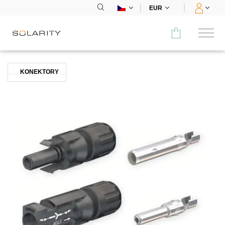
EUR
Porovnat
KONEKTORY
KATEGORIE
Panely
Střídače
Bateriová úložiště
Nabíjecí stanice
Montážní systémy
Příslušenství