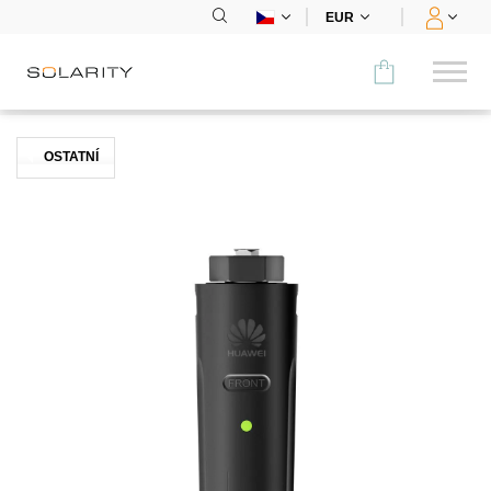
EUR
Porovnat
OSTATNÍ
KATEGORIE
Panely
Střídače
Bateriová úložiště
Nabíjecí stanice
Montážní systémy
Příslušenství