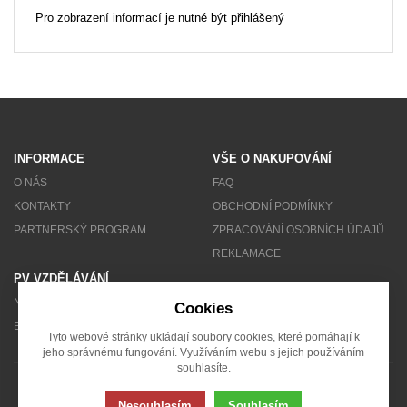
Pro zobrazení informací je nutné být přihlášený
INFORMACE
VŠE O NAKUPOVÁNÍ
O NÁS
FAQ
KONTAKTY
OBCHODNÍ PODMÍNKY
PARTNERSKÝ PROGRAM
ZPRACOVÁNÍ OSOBNÍCH ÚDAJŮ
REKLAMACE
PV VZDĚLÁVÁNÍ
NEWSLETTER
Cookies
BLOG
Tyto webové stránky ukládají soubory cookies, které pomáhají k
jeho správnému fungování. Využíváním webu s jejich používáním
souhlasíte.
© 2007 - 2026 Solarity s.r.o.
Nesouhlasím
Souhlasím