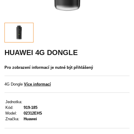
Akce
MENU
KONTAKTY
UŽIVATELSKÉ MENU
HUAWEI 4G DONGLE
Menu
Pro zobrazení informací je nutné být přihlášený
Přihlášení
4G Dongle
Více informací
Registrace
Jednotka:
Zapomenuté heslo
Kód:
919-185
Model:
02312EHS
Značka:
Huawei