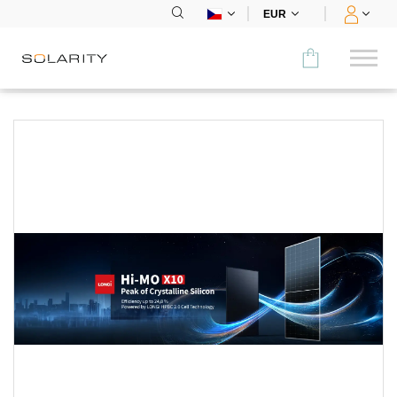
EUR
Porovnat
KATEGORIE
Panely
Střídače
Bateriová úložiště
Nabíjecí stanice
Montážní systémy
Příslušenství