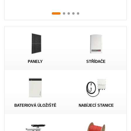
Akce
MENU
KONTAKTY
UŽIVATELSKÉ MENU
Menu
PANELY
STŘÍDAČE
Přihlášení
Registrace
Zapomenuté heslo
BATERIOVÁ ÚLOŽIŠTĚ
NABÍJECÍ STANICE